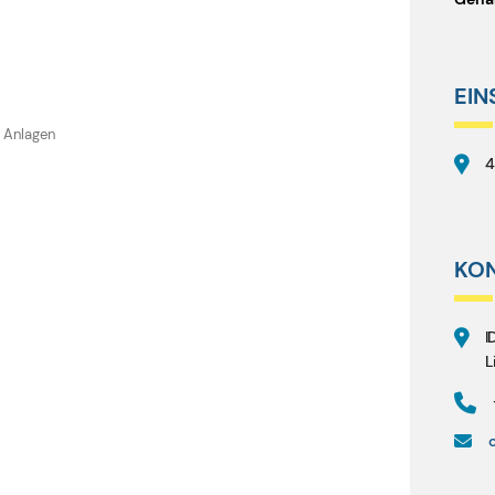
EIN
 Anlagen
4
KO
I
L
o