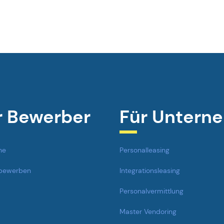
r Bewerber
Für Untern
he
Personalleasing
 bewerben
Integrationsleasing
Personalvermittlung
Master Vendoring