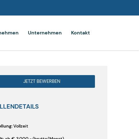
rnehmen
Unternehmen
Kontakt
JETZT BEWERBEN
LLENDETAILS
llung:
Vollzeit
t:
ab
€
3.000
,-
(brutto/Monat)