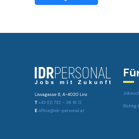
Fü
Jobsuc
Lissagasse 8, A-4020 Linz
T
+43 (0) 732 – 38 18 12
Richtig
E
office@idr-personal.at