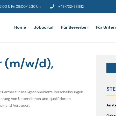
:00 & Fr: 08:00-12:30 Uhr
+43-732-381812
Home
Jobportal
Für Bewerber
Für Unte
r (m/w/d),
STE
er Partner für maßgeschneiderte Personallösungen.
ührung von Unternehmen und qualifizierten
Anste
keit und Vertrauen
.
Gehal