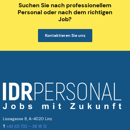
Suchen Sie nach professionellem
Personal oder nach dem richtigen
Job?
Kontaktieren Sie uns
Lissagasse 8, A-4020 Linz
T
+43 (0) 732 – 38 18 12