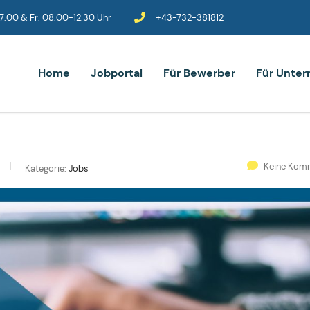
:00 & Fr: 08:00-12:30 Uhr
+43-732-381812
Home
Jobportal
Für Bewerber
Für Unte
Keine Kom
Kategorie:
Jobs