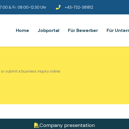
:00 & Fr: 08:00-12:30 Uhr
+43-732-381812
Home
Jobportal
Für Bewerber
Für Unte
 or submit a business inquiry online.
Company presentation