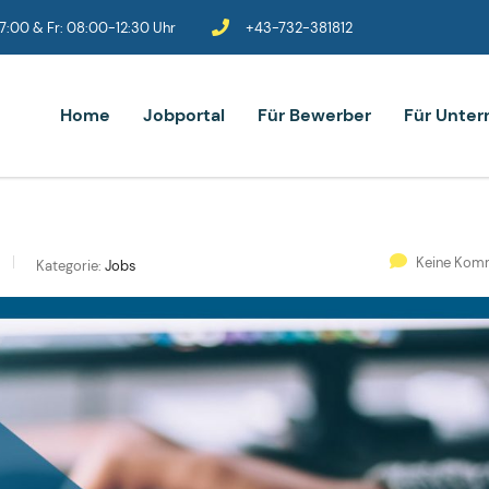
:00 & Fr: 08:00-12:30 Uhr
+43-732-381812
Home
Jobportal
Für Bewerber
Für Unte
Keine Kom
Kategorie:
Jobs